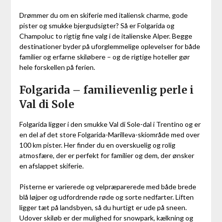
Drømmer du om en skiferie med italiensk charme, gode
pister og smukke bjergudsigter? Så er Folgarida og
Champoluc to rigtig fine valg i de italienske Alper. Begge
destinationer byder på uforglemmelige oplevelser for både
familier og erfarne skiløbere – og de rigtige hoteller gør
hele forskellen på ferien.
Folgarida – familievenlig perle i
Val di Sole
Folgarida ligger i den smukke Val di Sole-dal i Trentino og er
en del af det store Folgarida-Marilleva-skiområde med over
100 km pister. Her finder du en overskuelig og rolig
atmosfære, der er perfekt for familier og dem, der ønsker
en afslappet skiferie.
Pisterne er varierede og velpræparerede med både brede
blå løjper og udfordrende røde og sorte nedfarter. Liften
ligger tæt på landsbyen, så du hurtigt er ude på sneen.
Udover skiløb er der mulighed for snowpark, kælkning og