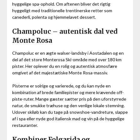
hyggelige spa-ophold. Om aftenen bliver det rigtig
hyggeligt med traditionelle trentinerske retter som
canederli, polenta og hjemmelavet dessert.
Champoluc – autentisk dal ved
Monte Rosa
Champoluc er en ægte walser-landsby i Aostadalen og en
del af det store Monterosa Ski-område med over 180 km
pister. Her oplever du en rolig og autentisk atmosfære
omgivet af det majestætiske Monte Rosa-massiv.
Pisterne er solrige og varierede, og du kan nyde en
kombination af brede familiepister og mere krævende off-
piste-ruter. Mange gæster sætter pris på den uforstyrrede
natur, de smukke træhuse og den venlige lokale stemning.
Udover skiløb kan du tage på snowshoe-vandreture, slappe
af i spa eller nyde god italiensk mad og vin på de hyggelige
restauranter.
Kombiner Folgarida og