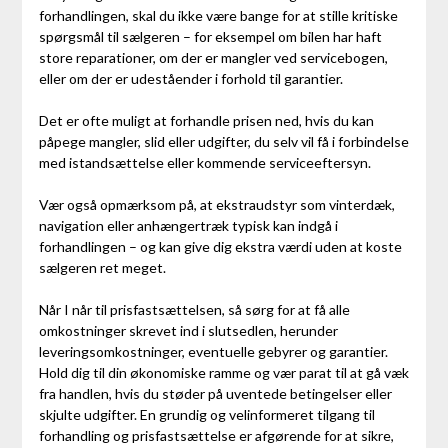
forhandlingen, skal du ikke være bange for at stille kritiske
spørgsmål til sælgeren – for eksempel om bilen har haft
store reparationer, om der er mangler ved servicebogen,
eller om der er udeståender i forhold til garantier.
Det er ofte muligt at forhandle prisen ned, hvis du kan
påpege mangler, slid eller udgifter, du selv vil få i forbindelse
med istandsættelse eller kommende serviceeftersyn.
Vær også opmærksom på, at ekstraudstyr som vinterdæk,
navigation eller anhængertræk typisk kan indgå i
forhandlingen – og kan give dig ekstra værdi uden at koste
sælgeren ret meget.
Når I når til prisfastsættelsen, så sørg for at få alle
omkostninger skrevet ind i slutsedlen, herunder
leveringsomkostninger, eventuelle gebyrer og garantier.
Hold dig til din økonomiske ramme og vær parat til at gå væk
fra handlen, hvis du støder på uventede betingelser eller
skjulte udgifter. En grundig og velinformeret tilgang til
forhandling og prisfastsættelse er afgørende for at sikre,