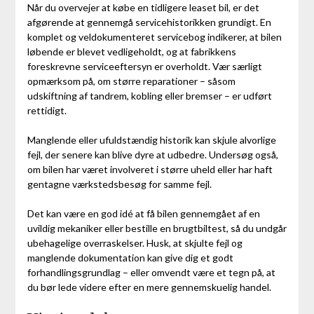
Når du overvejer at købe en tidligere leaset bil, er det
afgørende at gennemgå servicehistorikken grundigt. En
komplet og veldokumenteret servicebog indikerer, at bilen
løbende er blevet vedligeholdt, og at fabrikkens
foreskrevne serviceeftersyn er overholdt. Vær særligt
opmærksom på, om større reparationer – såsom
udskiftning af tandrem, kobling eller bremser – er udført
rettidigt.
Manglende eller ufuldstændig historik kan skjule alvorlige
fejl, der senere kan blive dyre at udbedre. Undersøg også,
om bilen har været involveret i større uheld eller har haft
gentagne værkstedsbesøg for samme fejl.
Det kan være en god idé at få bilen gennemgået af en
uvildig mekaniker eller bestille en brugtbiltest, så du undgår
ubehagelige overraskelser. Husk, at skjulte fejl og
manglende dokumentation kan give dig et godt
forhandlingsgrundlag – eller omvendt være et tegn på, at
du bør lede videre efter en mere gennemskuelig handel.