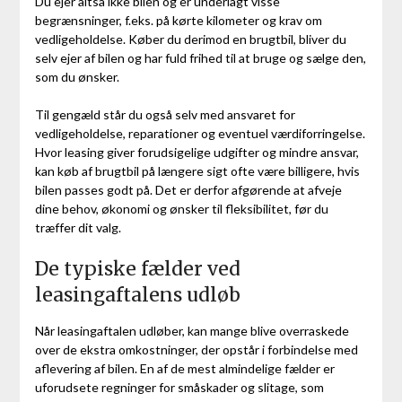
Du ejer altså ikke bilen og er underlagt visse
begrænsninger, f.eks. på kørte kilometer og krav om
vedligeholdelse. Køber du derimod en brugtbil, bliver du
selv ejer af bilen og har fuld frihed til at bruge og sælge den,
som du ønsker.
Til gengæld står du også selv med ansvaret for
vedligeholdelse, reparationer og eventuel værdiforringelse.
Hvor leasing giver forudsigelige udgifter og mindre ansvar,
kan køb af brugtbil på længere sigt ofte være billigere, hvis
bilen passes godt på. Det er derfor afgørende at afveje
dine behov, økonomi og ønsker til fleksibilitet, før du
træffer dit valg.
De typiske fælder ved
leasingaftalens udløb
Når leasingaftalen udløber, kan mange blive overraskede
over de ekstra omkostninger, der opstår i forbindelse med
aflevering af bilen. En af de mest almindelige fælder er
uforudsete regninger for småskader og slitage, som