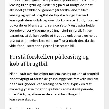
leasing til brugtbil og klæder dig på til at undgå de mest
almindelige fælder. Vi gennemgår forskellene mellem
leasing og køb af brugtbil, de typiske faldgruber ved
leasingaftalens udløb og giver dig konkrete råd til, hvordan
du vurderer bilens stand, servicehistorik og papirarbejde.
Derudover ser vi nærmere på finansiering, forsikring og
garantier, så du kan træffe et trygt og oplyst valg og holde
styr på økonomien. Læs med, og få styr på alt det, du skal
vide, før du sætter nøglerne i din næste bil.
Forstå forskellen på leasing og
køb af brugtbil
Når du står overfor valget mellem leasing og køb af brugtbil,
er det vigtigt at forstå de grundlæggende forskelle mellem
de to muligheder. Ved leasing betaler du typisk en fast
månedlig ydelse for at bruge bilen i en bestemt periode,
ofte 2-4 år, og afleverer den derefter tilbage til
leasingselskabet.