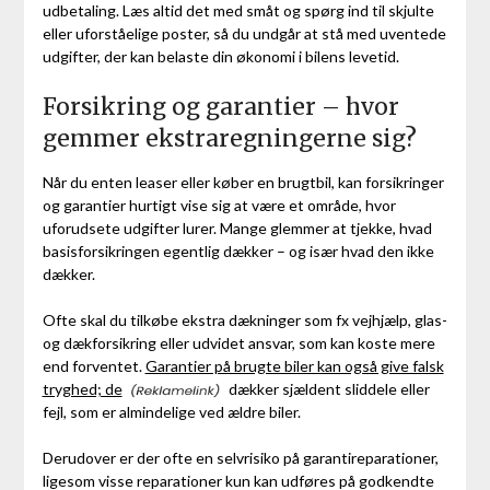
udbetaling. Læs altid det med småt og spørg ind til skjulte
eller uforståelige poster, så du undgår at stå med uventede
udgifter, der kan belaste din økonomi i bilens levetid.
Forsikring og garantier – hvor
gemmer ekstraregningerne sig?
Når du enten leaser eller køber en brugtbil, kan forsikringer
og garantier hurtigt vise sig at være et område, hvor
uforudsete udgifter lurer. Mange glemmer at tjekke, hvad
basisforsikringen egentlig dækker – og især hvad den ikke
dækker.
Ofte skal du tilkøbe ekstra dækninger som fx vejhjælp, glas-
og dækforsikring eller udvidet ansvar, som kan koste mere
end forventet.
Garantier på brugte biler kan også give falsk
tryghed; de
dækker sjældent sliddele eller
fejl, som er almindelige ved ældre biler.
Derudover er der ofte en selvrisiko på garantireparationer,
ligesom visse reparationer kun kan udføres på godkendte