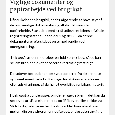
Vigtige dokumenter og
papirarbejde ved brugtkøb
Når du køber en brugtbil, er det afgørende at have styr på
de nødvendige dokumenter og alt det tilhørende
papirarbejde. Start altid med at få udleveret bilens originale
registreringsattest – både del 1 og del 2 – da denne
dokumenterer ejerskabet og er nødvendig ved
omregistrering.
Tjek også, at der medfølger en fuld servicebog, så du kan
se, om bilen er blevet serviceret korrekt og rettidigt.
Derudover bør du bede om synsrapporter fra de seneste
syn samt eventuelle kvitteringer for større reparationer
eller udskiftninger, så du har et overblik over bilens historik.
Husk også at undersøge, om der er gæld i bilen – det kan du
gøre ved at slå stelnummeret op i Bilbogen eller tjekke via
SKATs digitale tjenester. En slutseddel, hvor alle aftaler
mellem dig og sælgeren er nedfældet, er desuden vigtig for