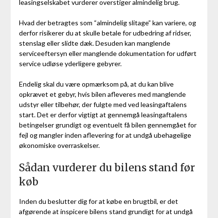
leasingselskabet vurderer overstiger almindelig brug.
Hvad der betragtes som “almindelig slitage” kan variere, og
derfor risikerer du at skulle betale for udbedring af ridser,
stenslag eller slidte dæk. Desuden kan manglende
serviceeftersyn eller manglende dokumentation for udført
service udløse yderligere gebyrer.
Endelig skal du være opmærksom på, at du kan blive
opkrævet et gebyr, hvis bilen afleveres med manglende
udstyr eller tilbehør, der fulgte med ved leasingaftalens
start. Det er derfor vigtigt at gennemgå leasingaftalens
betingelser grundigt og eventuelt få bilen gennemgået for
fejl og mangler inden aflevering for at undgå ubehagelige
økonomiske overraskelser.
Sådan vurderer du bilens stand før
køb
Inden du beslutter dig for at købe en brugtbil, er det
afgørende at inspicere bilens stand grundigt for at undgå