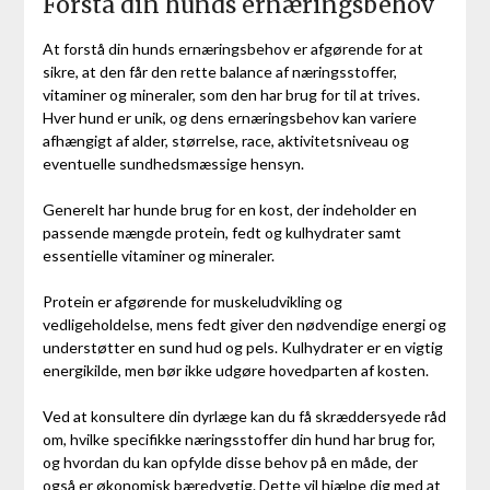
Forstå din hunds ernæringsbehov
At forstå din hunds ernæringsbehov er afgørende for at
sikre, at den får den rette balance af næringsstoffer,
vitaminer og mineraler, som den har brug for til at trives.
Hver hund er unik, og dens ernæringsbehov kan variere
afhængigt af alder, størrelse, race, aktivitetsniveau og
eventuelle sundhedsmæssige hensyn.
Generelt har hunde brug for en kost, der indeholder en
passende mængde protein, fedt og kulhydrater samt
essentielle vitaminer og mineraler.
Protein er afgørende for muskeludvikling og
vedligeholdelse, mens fedt giver den nødvendige energi og
understøtter en sund hud og pels. Kulhydrater er en vigtig
energikilde, men bør ikke udgøre hovedparten af kosten.
Ved at konsultere din dyrlæge kan du få skræddersyede råd
om, hvilke specifikke næringsstoffer din hund har brug for,
og hvordan du kan opfylde disse behov på en måde, der
også er økonomisk bæredygtig. Dette vil hjælpe dig med at