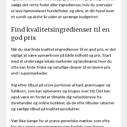
vælge det rette foder eller ingredienser, hvis du overvejer
at lave hjemmelavet hundefoder, og sikre, at din hund lever
et sundt og aktivt liv uden at sprænge budgettet.
Find kvalitetsingredienser til en
god pris
Når du skal finde kvalitetsingredienser til en god pris, er det
vigtigt at være opmærksom på både indhold og pris. Start
med at undersøge lokale markeder og landmænd, hvor du
ofte kan finde friske og naturlige råvarer til en lavere pris
end i supermarkeder.
Kig efter tilbud på store portioner af kød, grøntsager og
fuldkorn, som kan opbevares og bruges over tid. Det kan
også være en fordel at tilmelde dig nyhedsbreve fra
dyrehandler og online butikker, da de ofte tilbyder rabatter
og særlige tilbud på kvalitetsprodukter.
Vær ikke bange for at prøve generiske mærker, som ofte
har de samme ernæringsmæssige fordele som dyrere