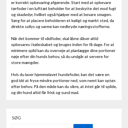
er korrekt opbevaring afgørende. Start med at opbevare
tørfoder i en lufttæt beholder for at beskytte det mod fugt
og skadedyr, hvilket også hjælper med at bevare smagen.
Sørg for at placere beholderen et køligt og mørkt sted, da
direkte sollys og varme kan nedbryde næringsstofferne.
Når det kommer til vådfoder, skal åbne dåser altid
opbevares i køleskabet og bruges inden for få dage. For at
minimere spild kan du overveje at planlægge dine portioner
nøje efter din hunds behov, så du undgår at servere for
store mængder.
Hvis du laver hjemmelavet hundefoder, kan det være en
god idé at fryse mindre portioner ned, som nemt kan optøs
efter behov. På den måde kan du sikre, at intet går til spilde,
og din hund altid får frisk og sund mad.
SØG